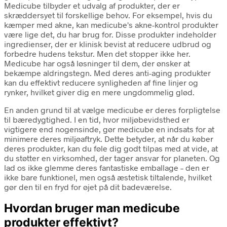
Medicube tilbyder et udvalg af produkter, der er
skræddersyet til forskellige behov. For eksempel, hvis du
kæmper med akne, kan medicube's akne-kontrol produkter
være lige det, du har brug for. Disse produkter indeholder
ingredienser, der er klinisk bevist at reducere udbrud og
forbedre hudens tekstur. Men det stopper ikke her.
Medicube har også løsninger til dem, der ønsker at
bekæmpe aldringstegn. Med deres anti-aging produkter
kan du effektivt reducere synligheden af fine linjer og
rynker, hvilket giver dig en mere ungdommelig glød.
En anden grund til at vælge medicube er deres forpligtelse
til bæredygtighed. I en tid, hvor miljøbevidsthed er
vigtigere end nogensinde, gør medicube en indsats for at
minimere deres miljøaftryk. Dette betyder, at når du køber
deres produkter, kan du føle dig godt tilpas med at vide, at
du støtter en virksomhed, der tager ansvar for planeten. Og
lad os ikke glemme deres fantastiske emballage – den er
ikke bare funktionel, men også æstetisk tiltalende, hvilket
gør den til en fryd for øjet på dit badeværelse.
Hvordan bruger man medicube
produkter effektivt?