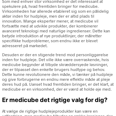
Som med enhver stor virksomhed er det interessant at
spekulere på, hvad fremtiden bringer for medicube.
Virksomheden har allerede etableret sig som en pålidelig
aktør inden for hudpleje, men der er altid plads til
innovation. Mange eksperter mener, at medicube vil
fortsætte med at udvikle produkter, der kombinerer
avanceret teknologi med naturlige ingredienser. Dette kan
betyde introduktion af nye produktlinjer, der målretter
specifikke hudproblemer, som endnu ikke er blevet
adresseret på markedet.
Desuden er der en stigende trend mod personliggørelse
inden for hudpleje. Det ville ikke være overraskende, hvis
medicube begynder at tilbyde skræddersyede løsninger,
der er tilpasset den enkelte brugers hudtype og behov.
Dette kunne revolutionere den måde, vi tænker på hudpleje
og give forbrugerne en endnu mere effektiv måde at pleje
deres hud på. Uanset hvad fremtiden bringer, er det klart, at
medicube er en virksomhed, der er værd at holde øje med.
Er medicube det rigtige valg for dig?
At vælge de rigtige hudplejeprodukter kan være en
udfordring, men medicube tilbyder en række løsninger, der