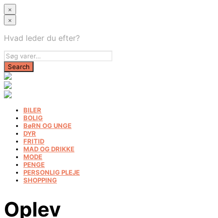
×
×
Hvad leder du efter?
BILER
BOLIG
BøRN OG UNGE
DYR
FRITID
MAD OG DRIKKE
MODE
PENGE
PERSONLIG PLEJE
SHOPPING
Oplev