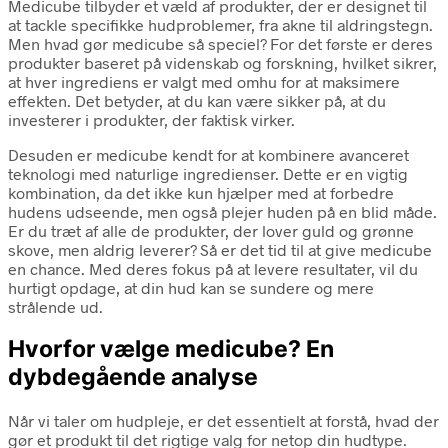
Medicube tilbyder et væld af produkter, der er designet til
at tackle specifikke hudproblemer, fra akne til aldringstegn.
Men hvad gør medicube så speciel? For det første er deres
produkter baseret på videnskab og forskning, hvilket sikrer,
at hver ingrediens er valgt med omhu for at maksimere
effekten. Det betyder, at du kan være sikker på, at du
investerer i produkter, der faktisk virker.
Desuden er medicube kendt for at kombinere avanceret
teknologi med naturlige ingredienser. Dette er en vigtig
kombination, da det ikke kun hjælper med at forbedre
hudens udseende, men også plejer huden på en blid måde.
Er du træt af alle de produkter, der lover guld og grønne
skove, men aldrig leverer? Så er det tid til at give medicube
en chance. Med deres fokus på at levere resultater, vil du
hurtigt opdage, at din hud kan se sundere og mere
strålende ud.
Hvorfor vælge medicube? En
dybdegående analyse
Når vi taler om hudpleje, er det essentielt at forstå, hvad der
gør et produkt til det rigtige valg for netop din hudtype.