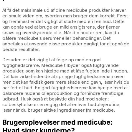
At få det maksimale ud af dine medicube produkter kræver
en smule viden om, hvordan man bruger dem korrekt. Først
og fremmest er det vigtigt at starte med en ren hud. Dette
kan opnås ved at bruge en mild ansigtsrens, der fjerner
snavs og overskydende olie. Når din hud er ren, kan du
påføre medicube's serumer eller behandlinger. Det
anbefales at anvende disse produkter dagligt for at opnå de
bedste resultater.
Desuden er det vigtigt at følge op med en god
fugtighedscreme. Medicube tilbyder også fugtgivende
produkter, som kan hjælpe med at låse fugten inde i huden.
Det kan virke fristende at springe fugtighedscremen over,
men det kan faktisk gøre mere skade end gavn, især hvis du
har fedtet hud. En god fugtighedscreme kan hjælpe med at
balancere hudens olieproduktion og forhindre fremtidige
udbrud. Husk også at beskytte din hud mod solen;
solbeskyttelse er en vigtig del af enhver hudplejerutine,
især når du bruger aktive ingredienser fra medicube.
Brugeroplevelser med medicube:
Hvad siger kunderne?