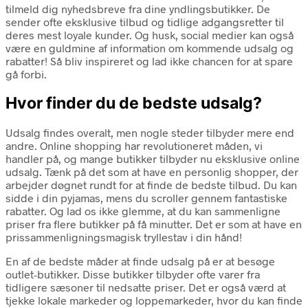
tilmeld dig nyhedsbreve fra dine yndlingsbutikker. De
sender ofte eksklusive tilbud og tidlige adgangsretter til
deres mest loyale kunder. Og husk, social medier kan også
være en guldmine af information om kommende udsalg og
rabatter! Så bliv inspireret og lad ikke chancen for at spare
gå forbi.
Hvor finder du de bedste udsalg?
Udsalg findes overalt, men nogle steder tilbyder mere end
andre. Online shopping har revolutioneret måden, vi
handler på, og mange butikker tilbyder nu eksklusive online
udsalg. Tænk på det som at have en personlig shopper, der
arbejder døgnet rundt for at finde de bedste tilbud. Du kan
sidde i din pyjamas, mens du scroller gennem fantastiske
rabatter. Og lad os ikke glemme, at du kan sammenligne
priser fra flere butikker på få minutter. Det er som at have en
prissammenligningsmagisk tryllestav i din hånd!
En af de bedste måder at finde udsalg på er at besøge
outlet-butikker. Disse butikker tilbyder ofte varer fra
tidligere sæsoner til nedsatte priser. Det er også værd at
tjekke lokale markeder og loppemarkeder, hvor du kan finde