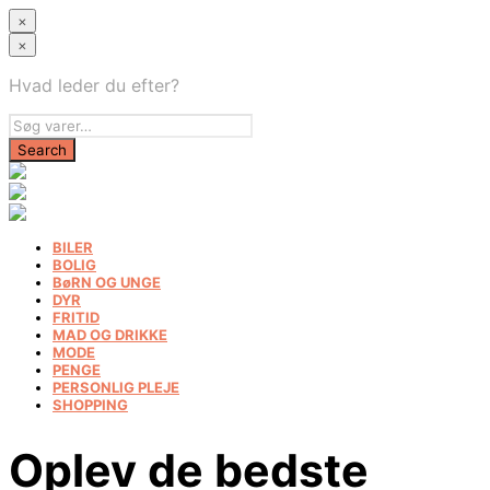
×
×
Hvad leder du efter?
BILER
BOLIG
BøRN OG UNGE
DYR
FRITID
MAD OG DRIKKE
MODE
PENGE
PERSONLIG PLEJE
SHOPPING
Oplev de bedste