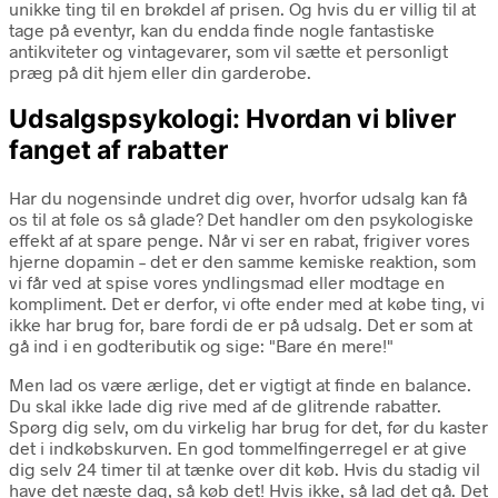
unikke ting til en brøkdel af prisen. Og hvis du er villig til at
tage på eventyr, kan du endda finde nogle fantastiske
antikviteter og vintagevarer, som vil sætte et personligt
præg på dit hjem eller din garderobe.
Udsalgspsykologi: Hvordan vi bliver
fanget af rabatter
Har du nogensinde undret dig over, hvorfor udsalg kan få
os til at føle os så glade? Det handler om den psykologiske
effekt af at spare penge. Når vi ser en rabat, frigiver vores
hjerne dopamin – det er den samme kemiske reaktion, som
vi får ved at spise vores yndlingsmad eller modtage en
kompliment. Det er derfor, vi ofte ender med at købe ting, vi
ikke har brug for, bare fordi de er på udsalg. Det er som at
gå ind i en godteributik og sige: "Bare én mere!"
Men lad os være ærlige, det er vigtigt at finde en balance.
Du skal ikke lade dig rive med af de glitrende rabatter.
Spørg dig selv, om du virkelig har brug for det, før du kaster
det i indkøbskurven. En god tommelfingerregel er at give
dig selv 24 timer til at tænke over dit køb. Hvis du stadig vil
have det næste dag, så køb det! Hvis ikke, så lad det gå. Det