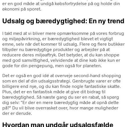
er en god måde at undgå købsfortrydelse på og holde din
økonomi på sporet.
Udsalg og bæredygtighed: En ny trend
I takt med at vi bliver mere opmærksomme på vores forbrug
og miljøpåvirkning, er bæredygtighed blevet et vigtigt
emne, selv når det kommer til udsalg. Flere og flere butikker
tilbyder nu bæredygtige produkter og arbejder på at
reducere deres miljøaftryk. Det betyder, at du kan shoppe
med god samvittighed, velvidende at dine køb ikke kun er
gode for din pengepung, men også for planeten.
Det er også en god idé at overveje second-hand shopping
som en del af din udsalgsstrategi. Genbrugte varer er ofte
billigere end nye, og du kan finde nogle fantastiske skatte.
Plus, det er en fantastisk måde at give dit bidrag til
bæredygtighed. Så næste gang du ser en rabat, så spørg
dig selv: "Er der en mere bæredygtig måde at opnå dette
på?" Du vil blive overrasket over, hvor mange muligheder
der er derude.
Hvordan man undgår udsalgsfælde