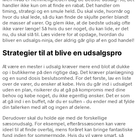
handler ikke kun om at finde en rabat. Det handler om
timing, strategi og en smule held. Du skal vide, hvornår og
hvor du skal lede, så du kan finde de skjulte perler blandt
de masser af varer. Og glem ikke, at de bedste udsalg ofte
ikke varer længe! Så hvis du ser noget, du kan lide, er det
nu, du skal slå til. Læs videre for at opdage, hvordan du
bliver en udsalgs-ninja, der aldrig går glip af en god handel!
Strategier til at blive en udsalgspro
At være en mester i udsalg kræver mere end blot at dukke
op i butikkerne på den rigtige dag. Det kræver planlægning
og en sund dosis beslutsomhed. For det første, lav en liste
over de varer, du ønsker at købe. Hvis du går ind i udsalget
uden en plan, risikerer du at gå på kompromis med dine
behov og købe noget, du ikke egentlig ønsker. Det er som
at gå ind i en buffet, når du er sulten – du ender med at fylde
din tallerken med alt og ingen af delene.
Derudover skal du holde øje med de forskellige
sæsonudsalg. For eksempel, efterårssæsonen kan være
ideel til at finde overtøj, mens foråret kan bringe fantastiske
fund inden for sommermode. Hvis du vil være smart, så