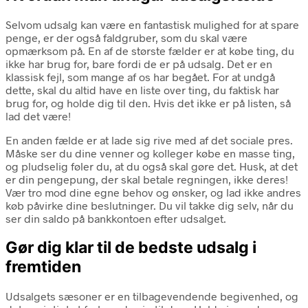
Selvom udsalg kan være en fantastisk mulighed for at spare
penge, er der også faldgruber, som du skal være
opmærksom på. En af de største fælder er at købe ting, du
ikke har brug for, bare fordi de er på udsalg. Det er en
klassisk fejl, som mange af os har begået. For at undgå
dette, skal du altid have en liste over ting, du faktisk har
brug for, og holde dig til den. Hvis det ikke er på listen, så
lad det være!
En anden fælde er at lade sig rive med af det sociale pres.
Måske ser du dine venner og kolleger købe en masse ting,
og pludselig føler du, at du også skal gøre det. Husk, at det
er din pengepung, der skal betale regningen, ikke deres!
Vær tro mod dine egne behov og ønsker, og lad ikke andres
køb påvirke dine beslutninger. Du vil takke dig selv, når du
ser din saldo på bankkontoen efter udsalget.
Gør dig klar til de bedste udsalg i
fremtiden
Udsalgets sæsoner er en tilbagevendende begivenhed, og