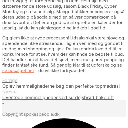
det er vigtigt at forberede sig til dem. Hold øje med
datoerne for de store udsalg, såsom Black Friday, Cyber
Monday og sæsonudsalg. Mange butikker annoncerer også
deres udsalg på sociale medier, så vær opmærksom på
dine favoritter. Det er en god idé at oprette en kalender for
udsalg, så du kan planlægge dine indkøb i god tid.
Og glem ikke at nyde processen! Udsalg skal være sjove og
spændende, ikke stressende. Tag en ven med og gør det til
en dag med shopping og sjov. Du kan endda lave det til en
konkurrence for at se, hvem der kan finde de bedste tilbud.
Det handler om at have det sjovt, mens du sparer penge og
finder fantastiske fund. Så gør dig klar til at udforske og se
se udsalget her
– du vil ikke fortryde det!
Forrige
Oplev hemmelighederne bag den perfekte topmadras!
Næste
Uventede hemmeligheder ved surdejsbrød bake off
•
Copyright spokespeople.dk